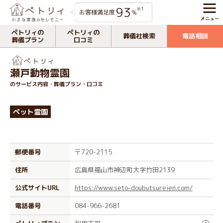
93
※1
お客様満足度
%
ペトリィの
ペトリィの
葬儀社検索
電話相談
葬儀プラン
口コミ
​瀬戸動物霊園
のサービス内容・葬儀プラン・口コミ
ペット霊園
郵便番号
〒720-2115
住所
広島県福山市神辺町大字竹田2139
公式サイトURL
https://www.seto-doubutsureien.com/
電話番号
084-966-2681