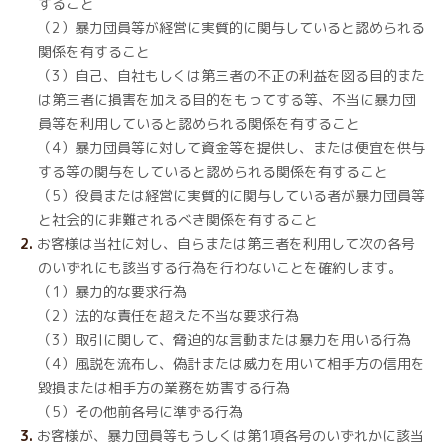
すること
（2）暴力団員等が経営に実質的に関与していると認められる
関係を有すること
（3）自己、自社もしくは第三者の不正の利益を図る目的また
は第三者に損害を加える目的をもってする等、不当に暴力団
員等を利用していると認められる関係を有すること
（4）暴力団員等に対して資金等を提供し、または便宜を供与
する等の関与をしていると認められる関係を有すること
（5）役員または経営に実質的に関与している者が暴力団員等
と社会的に非難されるべき関係を有すること
お客様は当社に対し、自らまたは第三者を利用して次の各号
のいずれにも該当する行為を行わないことを確約します。
（1）暴力的な要求行為
（2）法的な責任を超えた不当な要求行為
（3）取引に関して、脅迫的な言動または暴力を用いる行為
（4）風説を流布し、偽計または威力を用いて相手方の信用を
毀損または相手方の業務を妨害する行為
（5）その他前各号に準ずる行為
お客様が、暴力団員等もうしくは第1項各号のいずれかに該当