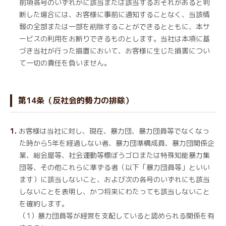
前項各号のいずれかに該当または該当するおそれがあると判
断した場合には、お客様に事前に通知することなく、当該情
報の全部または一部を削除することができるとともに、本サ
ービスの利用をお断りできるものとします。当社は本項に基
づき当社が行った措置において、お客様に生じた損害につい
て一切の責任を負いません。
第14条（反社会的勢力の排除）
お客様は当社に対し、現在、暴力団、暴力団員等でなくなっ
た時から5年を経過しない者、暴力団準構成員、暴力団関係企
業、総会屋等、社会運動等標ぼうゴロまたは特殊知能暴力集
団等、その他これらに準ずる者（以下「暴力団員等」といい
ます）に該当しないこと、および次の各号のいずれにも該当
しないことを表明し、かつ将来にわたっても該当しないこと
を確約します。
（1）暴力団員等が経営を支配していると認められる関係を有