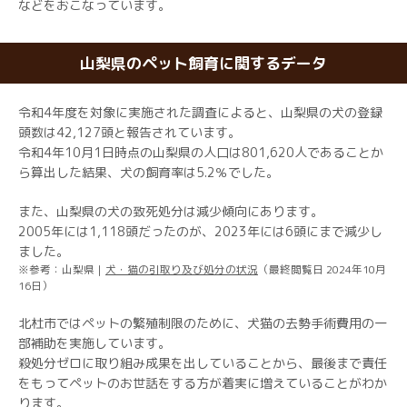
などをおこなっています。
山梨県のペット飼育に関するデータ
令和4年度を対象に実施された調査によると、山梨県の犬の登録
頭数は42,127頭と報告されています。
令和4年10月1日時点の山梨県の人口は801,620人であることか
ら算出した結果、犬の飼育率は5.2％でした。
また、山梨県の犬の致死処分は減少傾向にあります。
2005年には1,118頭だったのが、2023年には6頭にまで減少し
ました。
※参考：山梨県｜
犬・猫の引取り及び処分の状況
（最終閲覧日 2024年10月
16日）
北杜市ではペットの繁殖制限のために、犬猫の去勢手術費用の一
部補助を実施しています。
殺処分ゼロに取り組み成果を出していることから、最後まで責任
をもってペットのお世話をする方が着実に増えていることがわか
ります。