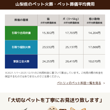
山梨県のペット火葬・ペット葬儀平均費用
猫
犬（3～5kg）
極小動物
葬儀の種類
の平均葬儀価格
の平均葬儀価格
の平均葬儀価格
引取り合同供養
15,302円
17,703円
14,204円
引取り個別火葬
23,532円
25,137円
17,666円
家族立会火葬
24,253円
26,415円
18,070円
※2021.1/1～2023.12/31のご利用料金に基づいて算出しています。ご利用の際の料金を
保証するものではありませんのでご注意ください。
ペトリィのペット料金一覧を見る
「大切なペットを丁寧にお見送り致します」