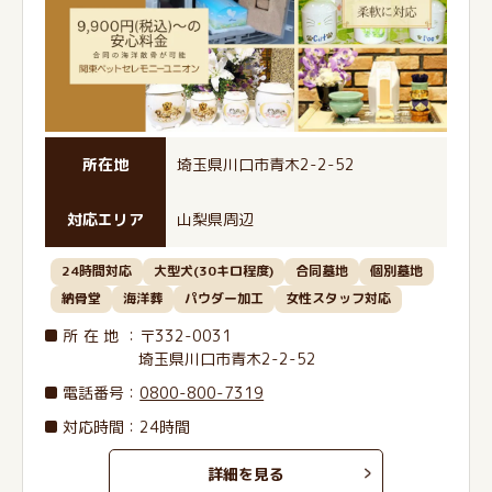
所在地
埼玉県川口市青木2-2-52
対応エリア
山梨県周辺
24時間対応
大型犬(30キロ程度)
合同墓地
個別墓地
納骨堂
海洋葬
パウダー加工
女性スタッフ対応
所在地
：〒332-0031
埼玉県川口市青木2-2-52
電話番号
：
0800-800-7319
対応時間：24時間
詳細を見る