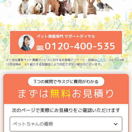
ペット葬儀専門 サポートダイヤル
0120-400-535
※1 当社運営ペット葬儀サービスに対するお客様アンケート：詳細は
こちら
※2 2024年
12月末時点 ※3 紹介する加盟店により対応できない場合がございます。
3つの質問で今スグに費用がわかる
まずは
無料
お見積り
次のページで実際にお見積りをご確認いただけます