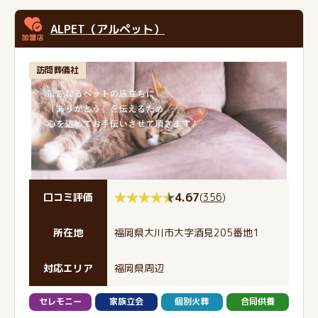
ALPET（アルペット）
訪問葬儀社
4.67
(
356
)
口コミ評価
所在地
福岡県大川市大字酒見205番地1
対応エリア
福岡県周辺
セレモニー
家族立会
個別火葬
合同供養