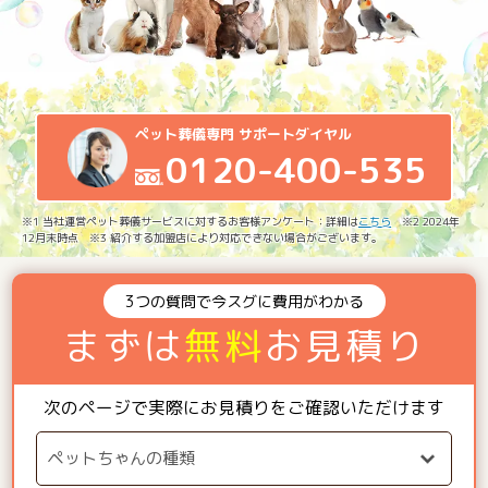
ペット葬儀専門 サポートダイヤル
0120-400-535
※1 当社運営ペット葬儀サービスに対するお客様アンケート：詳細は
こちら
※2 2024年
12月末時点 ※3 紹介する加盟店により対応できない場合がございます。
3つの質問で今スグに費用がわかる
まずは
無料
お見積り
次のページで実際にお見積りをご確認いただけます