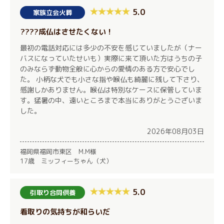
5.0
家族立会火葬
????成仏はさせたくない！
最初の電話対応には多少の不安を感じていましたが（ナー
バスになっていたせいも）実際に来て頂いた方はうちの子
のみならず動物全般に心からの愛情のある方で安心でし
た。 小柄な犬でも小さな指や喉仏も綺麗に残して下さり、
感謝しかありません。喉仏は特別なケースに保管していま
す。猛暑の中、遠いところまで本当にありがとうございま
した。
2026年08月03日
福岡県福岡市東区 M.M様
17歳 ミッフィーちゃん（犬）
5.0
引取り合同供養
看取りの気持ちが和らいだ