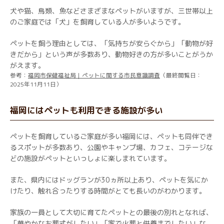
犬や猫、鳥類、魚などさまざまなペットがいますが、三世帯以上
のご家庭では「犬」を飼育している人が多いようです。
ペットを飼う理由としては、「気持ちが安らぐから」「動物が好
きだから」という声が多数あり、動物好きの方が多いことがうか
がえます。
参考：
福岡市保健福祉局｜ペットに関する市民意識調査
（最終閲覧日：
2025年11月11日）
福岡にはペットも利用できる施設が多い
ペットを飼育しているご家庭が多い福岡には、ペットも同伴でき
るスポットが多数あり、公園やキャンプ場、カフェ、コテージな
どの施設がペットといっしょに楽しまれています。
また、県内にはドッグランが30ヵ所以上あり、ペットを気にか
けたり、触れ合ったりする時間がとても長いのがわかります。
家族の一員として大切に育てたペットとの最後の別れとなれば、
「華やかなお葬式がしたい」「家で火葬と供養までしたい」な