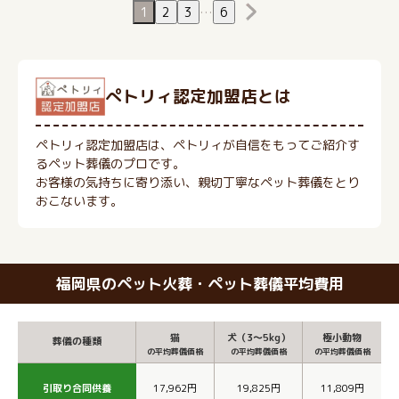
1
2
3
…
6
ぺトリィ認定加盟店とは
ペトリィ認定加盟店は、ペトリィが自信をもってご紹介す
るペット葬儀のプロです。
お客様の気持ちに寄り添い、親切丁寧なペット葬儀をとり
おこないます。
福岡県のペット火葬・ペット葬儀平均費用
猫
犬（3～5kg）
極小動物
葬儀の種類
の平均葬儀価格
の平均葬儀価格
の平均葬儀価格
引取り合同供養
17,962円
19,825円
11,809円