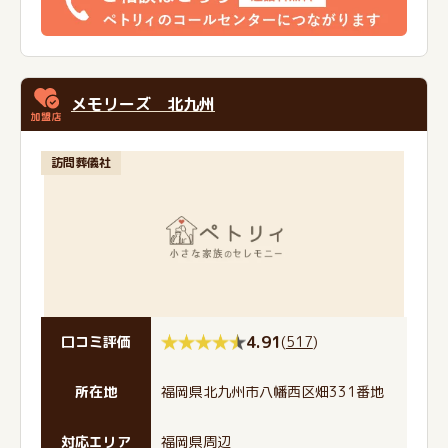
メモリーズ 北九州
訪問葬儀社
4.91
(
517
)
口コミ評価
所在地
福岡県北九州市八幡西区畑331番地
対応エリア
福岡県周辺