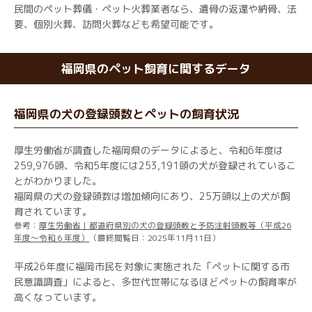
民間のペット葬儀・ペット火葬業者なら、遺骨の返還や納骨、法
要、個別火葬、訪問火葬なども希望可能です。
福岡県のペット飼育に関するデータ
福岡県の犬の登録頭数とペットの飼育状況
厚生労働省が調査した福岡県のデータによると、令和6年度は
259,976頭、令和5年度には253,191頭の犬が登録されているこ
とがわかりました。
福岡県の犬の登録頭数は増加傾向にあり、25万頭以上の犬が飼
育されています。
参考：
厚生労働省｜都道府県別の犬の登録頭数と予防注射頭数等（平成26
年度～令和６年度）
（最終閲覧日：2025年11月11日）
平成26年度に福岡市民を対象に実施された「ペットに関する市
民意識調査」によると、多世代世帯になるほどペットの飼育率が
高くなっています。