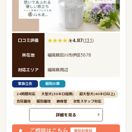
4.87
(
131
)
口コミ評価
所在地
福岡県田川市伊田3678
対応エリア
福岡県周辺
家族立会
個別火葬
24時間対応
大型犬(30キロ程度)
超大型犬(40キロ以上)
合同墓地
個別墓地
納骨堂
女性スタッフ対応
詳細を見る