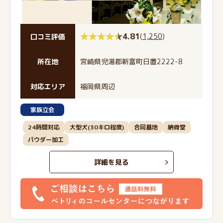
4.81
(
1,250
)
口コミ評価
所在地
宮崎県児湯郡新富町日置2222-8
対応エリア
福岡県周辺
家族立会
24時間対応
大型犬(30キロ程度)
合同墓地
納骨堂
パウダー加工
詳細を見る