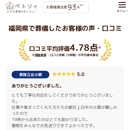
93
※1
お客様満足度
%
福岡県で葬儀したお客様の声・口コミ
4.78点
口コミ平均評価
※
※
調査概要
：口コミ評価（5段階）の平均値を算出
5.0
家族立会火葬
ありがとうございました。
とても丁寧な対応をしてくださりありがとうございまし
た。
仕事や集まってくれた方たちの都合上日中の火葬が難しか
ったので
19時から出来たのはとても助かりました。
最期をみんなでお見送りできてよかったです。