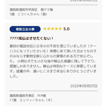
福岡県福岡市早良区 猫ママ様
5歳 こうくんちゃん（猫）
5.0
家族立会火葬
????成仏はさせたくない！
最初の電話対応には多少の不安を感じていましたが（ナー
バスになっていたせいも）実際に来て頂いた方はうちの子
のみならず動物全般に心からの愛情のある方で安心でし
た。 小柄な犬でも小さな指や喉仏も綺麗に残して下さり、
感謝しかありません。喉仏は特別なケースに保管していま
す。猛暑の中、遠いところまで本当にありがとうございま
した。
2026年08月03日
福岡県福岡市東区 M.M様
17歳 ミッフィーちゃん（犬）