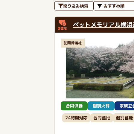
絞り込み検索
ペットメモリアル横浜
訪問葬儀社
合同供養
個別火葬
家族立
24時間対応
合同墓地
個別墓地