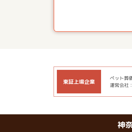
ペット葬
東証
上場企業
運営会社
神