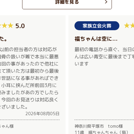
詳細を見る
5.0
家族立会火葬
た。
福ちゃんは空に...
が以前の担当者の方は対応が
最初の電話から直ぐ、当日
遺骨の扱いが雑で本当に最悪
んは広い青空に最後まで丁
前回の事があったので他社に
います
来て頂いた方は最初から最後
お世話になる事があればでき
。小耳に挟んだ所前回3月に
挟みましたがあの方でしたら
。今回のお見送りは対応良く
ございました。
2026年08月05日
ちゃん様
神奈川県平塚市 tomo様
11歳 福ちゃんちゃん（猫）