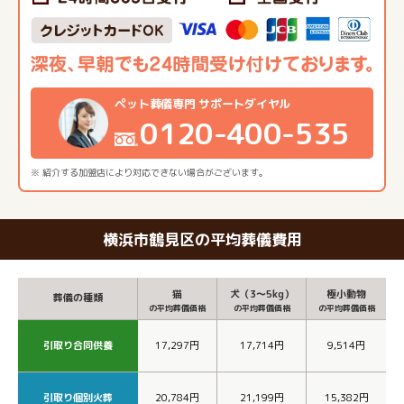
ペット葬儀専門 サポートダイヤル
0120-400-535
※ 紹介する加盟店により対応できない場合がございます。
横浜市鶴見区の平均葬儀費用
猫
犬（3～5kg）
極小動物
葬儀の種類
の平均葬儀価格
の平均葬儀価格
の平均葬儀価格
引取り合同供養
17,297円
17,714円
9,514円
引取り個別火葬
20,784円
21,199円
15,382円