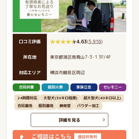
4.63
(
5,916
)
口コミ評価
所在地
東京都港区南青山7-3-1 3F/4F
対応エリア
横浜市鶴見区周辺
合同供養
個別火葬
家族立会
セレモニー
24時間対応
大型犬(30キロ程度)
超大型犬(40キロ以上)
合同墓地
個別墓地
納骨堂
パウダー加工
詳細を見る