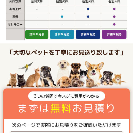
火葬方法
合同火葬
個別火葬
個別火葬
個別火葬
お骨上げ
-
-
●
●
返骨
-
●
●
●
セレモニー
-
-
-
●
詳細を見る
詳細を見る
詳細を見る
詳細を見る
「大切なペットを丁寧にお見送り致します」
3つの質問で今スグに費用がわかる
まずは
無料
お見積り
次のページで実際にお見積りをご確認いただけます