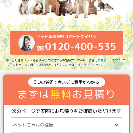
ペット葬儀専門 サポートダイヤル
0120-400-535
※1 当社運営ペット葬儀サービスに対するお客様アンケート：詳細は
こちら
※2 2024年
12月末時点 ※3 紹介する加盟店により対応できない場合がございます。
3つの質問で今スグに費用がわかる
まずは
無料
お見積り
次のページで実際にお見積りをご確認いただけます