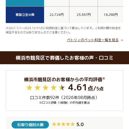
家族立会火葬
22,724円
23,367円
16,298円
※2021.1/1～2023.12/31のご利用料金に基づいて算出しています。ご利用の際の料金を
保証するものではありませんのでご注意ください。
ペトリィのペット料金一覧を見る
横浜市鶴見区で葬儀したお客様の声・口コミ
※
横浜市鶴見区のお客様からの平均評価
4.61
点
/
5点
口コミ件数92件（2026年08月時点）
※口コミ評価（5段階）の平均値を算出
5.0
引取り個別火葬