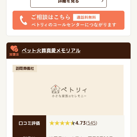
詳細を見る
ペット火葬真愛メモリアル
訪問葬儀社
4.73
(
545
)
口コミ評価