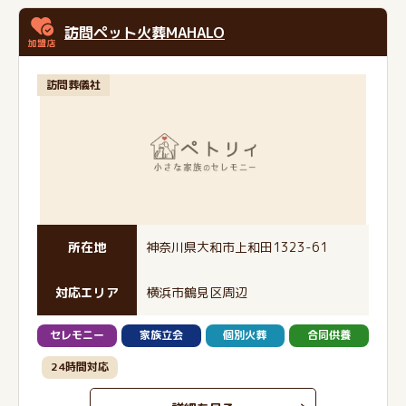
訪問ペット火葬MAHALO
訪問葬儀社
所在地
神奈川県大和市上和田1323-61
対応エリア
横浜市鶴見区周辺
セレモニー
家族立会
個別火葬
合同供養
24時間対応