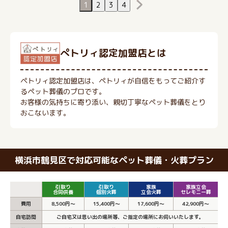
1
2
3
4
ぺトリィ認定加盟店とは
ペトリィ認定加盟店は、ペトリィが自信をもってご紹介す
るペット葬儀のプロです。
お客様の気持ちに寄り添い、親切丁寧なペット葬儀をとり
おこないます。
横浜市鶴見区で対応可能なペット葬儀・火葬プラン
引取り
引取り
家族
家族立会
合同供養
個別火葬
立会火葬
セレモニー葬
費用
8,500円～
15,400円～
17,600円～
42,900円～
自宅訪問
ご自宅又は思い出の場所等、ご指定の場所にお伺いいたします。