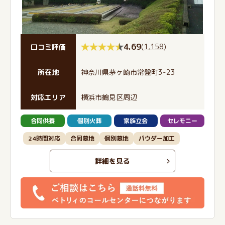
4.69
(
1,158
)
口コミ評価
所在地
神奈川県茅ヶ崎市常盤町3-23
対応エリア
横浜市鶴見区周辺
合同供養
個別火葬
家族立会
セレモニー
24時間対応
合同墓地
個別墓地
パウダー加工
詳細を見る