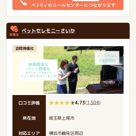
ペットセレモニーさいか
訪問葬儀社
4.73
(
1,504
)
口コミ評価
所在地
埼玉県上尾市
対応エリア
横浜市鶴見区周辺