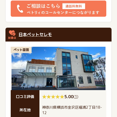
日本ペットセレモ
ペット霊園
5.00
(
1
)
口コミ評価
神奈川県横浜市金沢区福浦2丁目18-
所在地
12