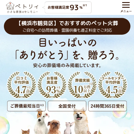
93
※1
お客様満足度
%
【横浜市鶴見区】でおすすめのペット火葬
ご自宅への訪問葬儀・霊園供養も適正料金でご対応