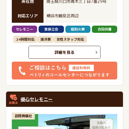
所在地
埼玉県川口市青木三丁目7番29号
対応エリア
横浜市鶴見区周辺
セレモニー
家族立会
個別火葬
合同供養
24時間対応
海洋葬
女性スタッフ対応
詳細を見る
優心セレモニー
訪問葬儀社