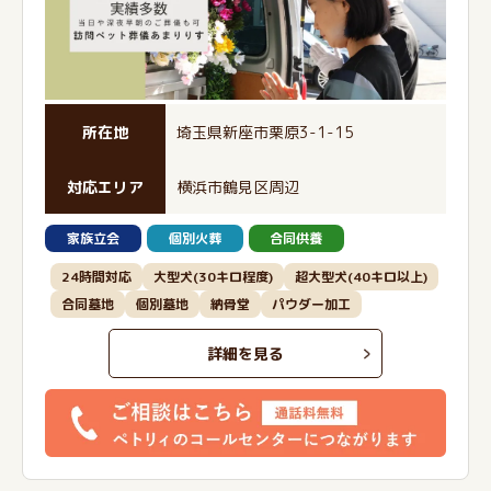
所在地
埼玉県新座市栗原3-1-15
対応エリア
横浜市鶴見区周辺
家族立会
個別火葬
合同供養
24時間対応
大型犬(30キロ程度)
超大型犬(40キロ以上)
合同墓地
個別墓地
納骨堂
パウダー加工
詳細を見る