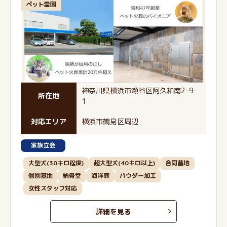
ペット霊園
神奈川県横浜市瀬谷区阿久和南2-9-
所在地
1
対応エリア
横浜市鶴見区周辺
家族立会
大型犬(30キロ程度)
超大型犬(40キロ以上)
合同墓地
個別墓地
納骨堂
海洋葬
パウダー加工
女性スタッフ対応
詳細を見る