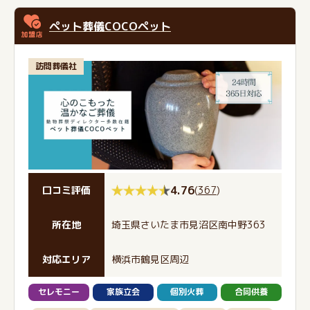
ペット葬儀COCOペット
訪問葬儀社
4.76
(
367
)
口コミ評価
所在地
埼玉県さいたま市見沼区南中野363
対応エリア
横浜市鶴見区周辺
セレモニー
家族立会
個別火葬
合同供養