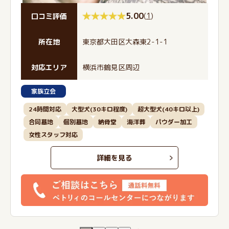
5.00
(
1
)
口コミ評価
所在地
東京都大田区大森東2-1-1
対応エリア
横浜市鶴見区周辺
家族立会
24時間対応
大型犬(30キロ程度)
超大型犬(40キロ以上)
合同墓地
個別墓地
納骨堂
海洋葬
パウダー加工
女性スタッフ対応
詳細を見る