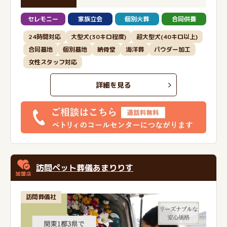
セレモニー
家族立会
個別火葬
合同供養
24時間対応
大型犬(30キロ程度)
超大型犬(40キロ以上)
合同墓地
個別墓地
納骨堂
海洋葬
パウダー加工
女性スタッフ対応
詳細を見る
訪問ペット葬儀あまりりす
訪問葬儀社