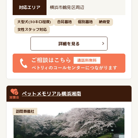
対応エリア
横浜市鶴見区周辺
大型犬(30キロ程度)
合同墓地
個別墓地
納骨堂
女性スタッフ対応
詳細を見る
ペットメモリアル横浜湘南
訪問葬儀社