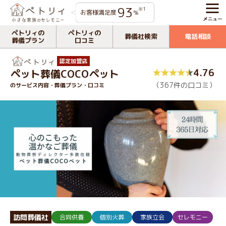
93
※1
お客様満足度
%
ペトリィの
ペトリィの
葬儀社検索
電話相談
葬儀プラン
口コミ
認定加盟店
4.76
ペット葬儀COCOペット
（367件の口コミ）
のサービス内容・葬儀プラン・口コミ
訪問葬儀社
合同供養
個別火葬
家族立会
セレモニー