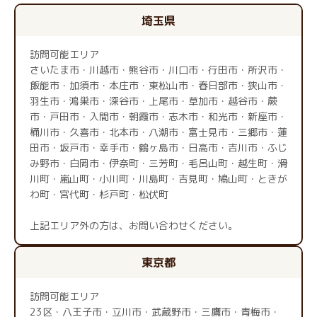
埼玉県
訪問可能エリア
さいたま市・川越市・熊谷市・川口市・行田市・所沢市・
飯能市・加須市・本庄市・東松山市・春日部市・狭山市・
羽生市・鴻巣市・深谷市・上尾市・草加市・越谷市・蕨
市・戸田市・入間市・朝霞市・志木市・和光市・新座市・
桶川市・久喜市・北本市・八潮市・富士見市・三郷市・蓮
田市・坂戸市・幸手市・鶴ヶ島市・日高市・吉川市・ふじ
み野市・白岡市・伊奈町・三芳町・毛呂山町・越生町・滑
川町・嵐山町・小川町・川島町・吉見町・鳩山町・ときが
わ町・宮代町・杉戸町・松伏町
上記エリア外の方は、お問い合わせください。
東京都
訪問可能エリア
23区・八王子市・立川市・武蔵野市・三鷹市・青梅市・