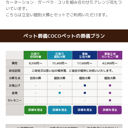
カーネーション・ガーベラ・ユリを組み合わせたアレンジ花もつ
いています。
こちらは立会い個別火葬とセットでご利用いただけます。
ペット葬儀COCOペットの葬儀プラン
引取り
引取り
家族
家族立会
合同供養
個別火葬
立会火葬
セレモニー葬
費用
8,500円～
15,400円～
17,600円～
42,900円～
自宅訪問
ご自宅又は思い出の場所等、ご指定の場所にお伺いいたします。
火葬方法
合同火葬
個別火葬
個別火葬
個別火葬
お骨上げ
-
-
●
●
返骨
-
●
●
●
セレモニー
-
-
-
●
詳細を見る
詳細を見る
詳細を見る
詳細を見る