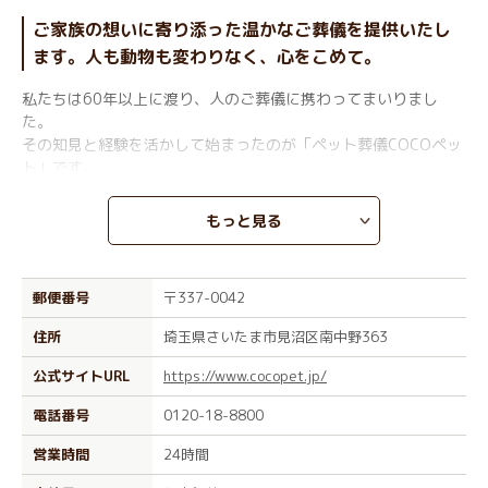
ご家族の想いに寄り添った温かなご葬儀を提供いたし
ます。人も動物も変わりなく、心をこめて。
私たちは60年以上に渡り、人のご葬儀に携わってまいりまし
た。
その知見と経験を活かして始まったのが「ペット葬儀COCOペッ
ト」です。
人もペットも変わらず、大切な家族の一員として心を込めてお見
送りをいたします。
もっと見る
ご火葬は移動火葬車にて個別におこなうため、最後の瞬間までペ
ットちゃんと一緒にいられます。
郵便番号
〒337-0042
ご自宅でゆっくりとお別れまでの時間を過ごせるのも、訪問火葬
ならではの魅力です。
住所
埼玉県さいたま市見沼区南中野363
立会い個別火葬プランでは、ご火葬終了まで見守っていただいた
あと、ご自身の手でお骨上げをしていただけます。
公式サイトURL
https://www.cocopet.jp/
電話番号
0120-18-8800
ご火葬は小鳥・ハムスターなどの極小動物から大型犬まで対応可
能です。
営業時間
24時間
ご相談は24時間365日受け付けておりますので、ペットちゃん
のご葬儀をお考えでしたら、ぜひ一度お問い合わせください。