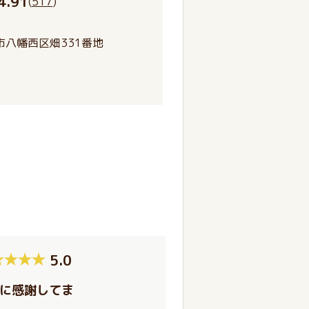
4.91
(
517
)
市八幡西区畑331番地
5.0
に感謝してま