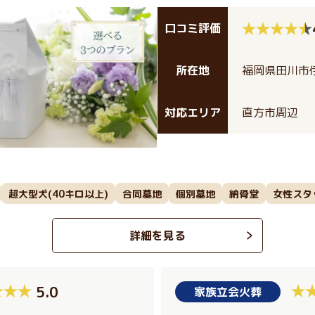
口コミ評価
所在地
福岡県田川市伊
対応エリア
直方市周辺
超大型犬(40キロ以上)
合同墓地
個別墓地
納骨堂
女性スタ
詳細を見る
5.0
家族立会火葬