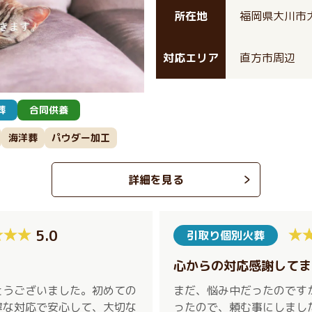
所在地
福岡県大川市大
対応エリア
直方市周辺
葬
合同供養
海洋葬
パウダー加工
詳細を見る
5.0
引取り個別火葬
心からの対応感謝してま
とうございました。初めての
まだ、悩み中だったのです
寧な対応で安心して、大切な
ったので、頼む事にしまし