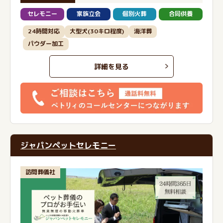
セレモニー
家族立会
個別火葬
合同供養
24時間対応
大型犬(30キロ程度)
海洋葬
パウダー加工
詳細を見る
ジャパンペットセレモニー
訪問葬儀社