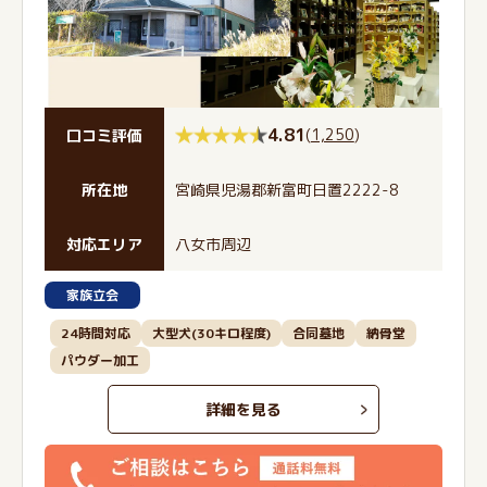
4.81
(
1,250
)
口コミ評価
所在地
宮崎県児湯郡新富町日置2222-8
対応エリア
八女市周辺
家族立会
24時間対応
大型犬(30キロ程度)
合同墓地
納骨堂
パウダー加工
詳細を見る