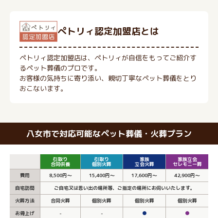
ぺトリィ認定加盟店とは
ペトリィ認定加盟店は、ペトリィが自信をもってご紹介す
るペット葬儀のプロです。
お客様の気持ちに寄り添い、親切丁寧なペット葬儀をとり
おこないます。
八女市で対応可能なペット葬儀・火葬プラン
引取り
引取り
家族
家族立会
合同供養
個別火葬
立会火葬
セレモニー葬
費用
8,500円～
15,400円～
17,600円～
42,900円～
自宅訪問
ご自宅又は思い出の場所等、ご指定の場所にお伺いいたします。
火葬方法
合同火葬
個別火葬
個別火葬
個別火葬
お骨上げ
-
-
●
●