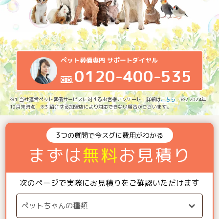
ペット葬儀専門 サポートダイヤル
0120-400-535
※1 当社運営ペット葬儀サービスに対するお客様アンケート：詳細は
こちら
※2 2024年
12月末時点 ※3 紹介する加盟店により対応できない場合がございます。
3つの質問で今スグに費用がわかる
まずは
無料
お見積り
次のページで実際にお見積りをご確認いただけます