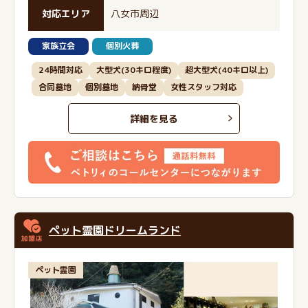
対応エリア
八女市周辺
家族立会
個別火葬
24時間対応
大型犬(30キロ程度)
超大型犬(40キロ以上)
合同墓地
個別墓地
納骨堂
女性スタッフ対応
詳細を見る
ペット霊園ドリームランド
ペット霊園