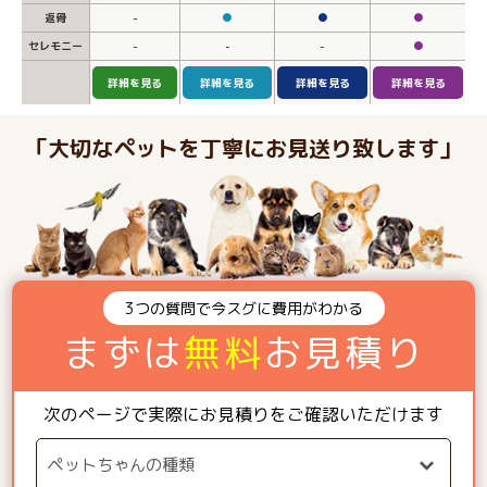
返骨
-
●
●
●
セレモニー
-
-
-
●
詳細を見る
詳細を見る
詳細を見る
詳細を見る
「大切なペットを丁寧にお見送り致します」
3つの質問で今スグに費用がわかる
まずは
無料
お見積り
次のページで実際にお見積りをご確認いただけます