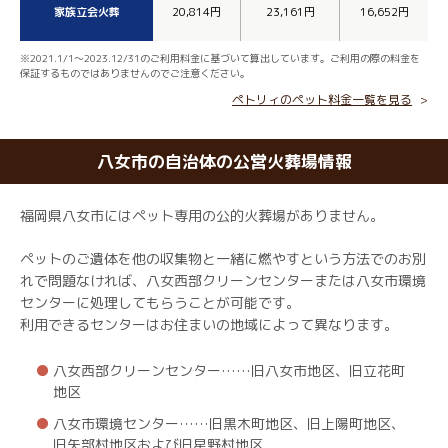
家族立会火葬
20,814円
23,161円
16,652円
※2021.1/1～2023.12/31のご利用料金に基づいて算出しています。ご利用の際の料金を
保証するものではありませんのでご注意ください。
ペトリィのペット料金一覧を見る
八女市の自治体の公営火葬場情報
福岡県八女市にはペット専用の公的火葬場がありません。
ペットのご遺体を他の収集物と一緒に燃やすという方法でのお別
れで問題なければ、八女西部クリーンセンターまたは八女市環境
センターに処理してもらうことが可能です。
利用できるセンターはお住まいの地域によって異なります。
八女西部クリーンセンター……旧八女市地区、旧立花町
地区
八女市環境センター……旧黒木町地区、旧上陽町地区、
旧矢部村地区および旧星野村地区