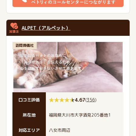
ALPET（アルペット）
訪問葬儀社
4.67
(
356
)
口コミ評価
所在地
福岡県大川市大字酒見205番地1
対応エリア
八女市周辺