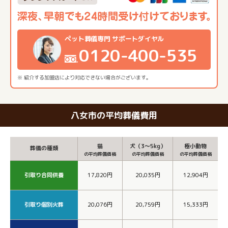
ペット葬儀専門 サポートダイヤル
0120-400-535
※ 紹介する加盟店により対応できない場合がございます。
八女市の平均葬儀費用
猫
犬（3～5kg）
極小動物
葬儀の種類
の平均葬儀価格
の平均葬儀価格
の平均葬儀価格
引取り合同供養
17,820円
20,035円
12,904円
引取り個別火葬
20,076円
20,759円
15,333円