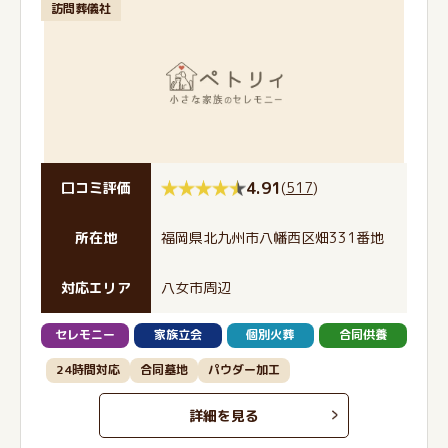
訪問葬儀社
4.91
(
517
)
口コミ評価
所在地
福岡県北九州市八幡西区畑331番地
対応エリア
八女市周辺
セレモニー
家族立会
個別火葬
合同供養
24時間対応
合同墓地
パウダー加工
詳細を見る