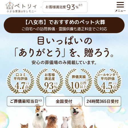
93
※1
お客様満足度
%
【八女市】でおすすめのペット火葬
ご自宅への訪問葬儀・霊園供養も適正料金でご対応