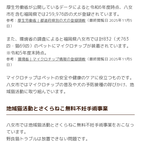
厚生労働省が公開しているデータによると令和6年度時点、八女
市を含む福岡県では259,976匹の犬が登録されています。
参考：
厚生労働省｜都道府県別の犬の登録頭数
（最終閲覧日 2025年11月5
日）
また、環境省の調査によると福岡県八女市では計832（犬763
匹・猫69匹）のペットにマイクロチップが装着されています。
※令和5年度末時点。
参考：
環境省｜マイクロチップ情報の登録頭数
（最終閲覧日 2025年11月5
日）
マイクロチップはペットの安全や健康のケアに役立つものです。
八女市ではマイクロチップの普及や犬の予防接種の呼びかけ、地
域猫活動に取り組んでいます。
地域猫活動とさくらねこ無料不妊手術事業
八女市では地域猫活動とさくらねこ無料不妊手術事業をおこなっ
ています。
野良猫トラブルは放置できない問題です。