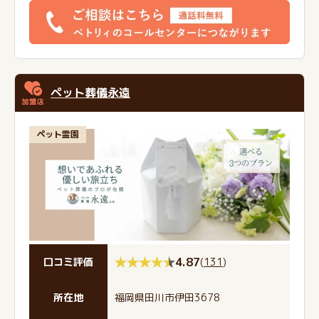
ペット葬儀永遠
ペット霊園
4.87
(
131
)
口コミ評価
所在地
福岡県田川市伊田3678