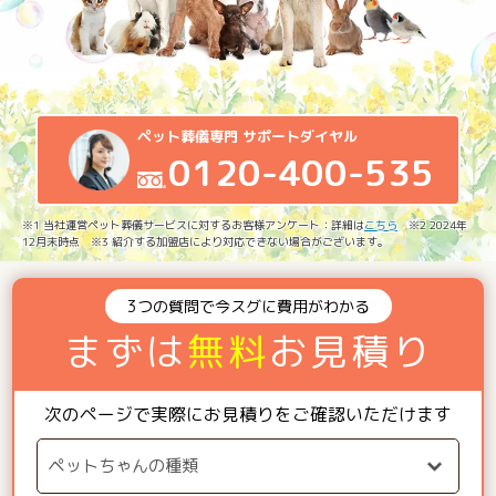
ペット葬儀専門 サポートダイヤル
0120-400-535
※1 当社運営ペット葬儀サービスに対するお客様アンケート：詳細は
こちら
※2 2024年
12月末時点 ※3 紹介する加盟店により対応できない場合がございます。
3つの質問で今スグに費用がわかる
まずは
無料
お見積り
次のページで実際にお見積りをご確認いただけます