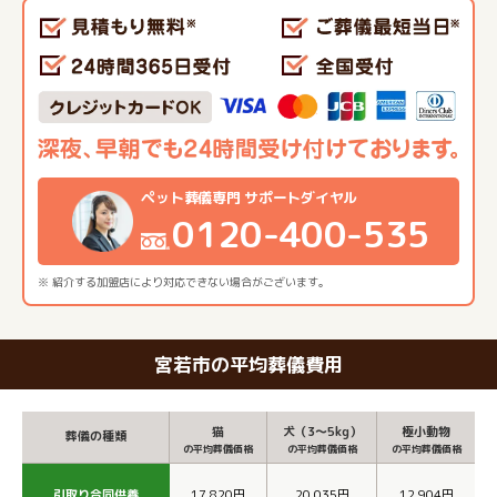
ペット葬儀専門 サポートダイヤル
0120-400-535
※ 紹介する加盟店により対応できない場合がございます。
宮若市の平均葬儀費用
猫
犬（3～5kg）
極小動物
葬儀の種類
の平均葬儀価格
の平均葬儀価格
の平均葬儀価格
引取り合同供養
17,820円
20,035円
12,904円