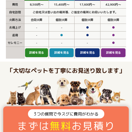
費用
8,500円～
15,400円～
17,600円～
42,900円～
自宅訪問
ご自宅又は思い出の場所等、ご指定の場所にお伺いいたします。
火葬方法
合同火葬
個別火葬
個別火葬
個別火葬
お骨上げ
-
-
●
●
返骨
-
●
●
●
セレモニー
-
-
-
●
詳細を見る
詳細を見る
詳細を見る
詳細を見る
「大切なペットを丁寧にお見送り致します」
3つの質問で今スグに費用がわかる
まずは
無料
お見積り