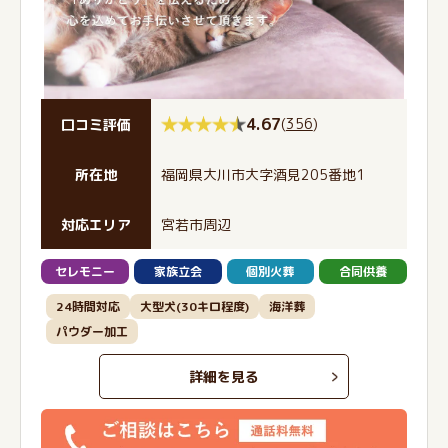
4.67
(
356
)
口コミ評価
所在地
福岡県大川市大字酒見205番地1
対応エリア
宮若市周辺
セレモニー
家族立会
個別火葬
合同供養
24時間対応
大型犬(30キロ程度)
海洋葬
パウダー加工
詳細を見る