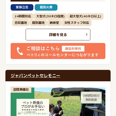
家族立会
個別火葬
24時間対応
大型犬(30キロ程度)
超大型犬(40キロ以上)
合同墓地
個別墓地
納骨堂
女性スタッフ対応
詳細を見る
ジャパンペットセレモニー
訪問葬儀社