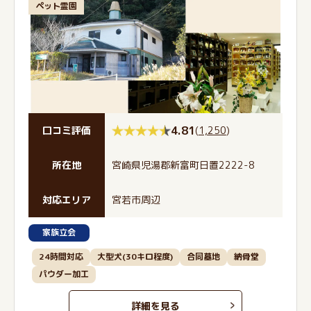
ペット霊園
4.81
(
1,250
)
口コミ評価
所在地
宮崎県児湯郡新富町日置2222-8
対応エリア
宮若市周辺
家族立会
24時間対応
大型犬(30キロ程度)
合同墓地
納骨堂
パウダー加工
詳細を見る