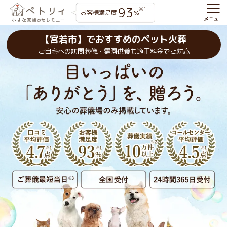
93
※1
お客様満足度
%
【宮若市】でおすすめのペット火葬
ご自宅への訪問葬儀・霊園供養も適正料金でご対応