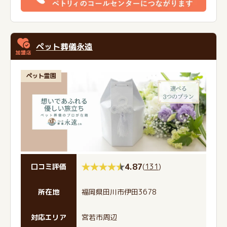
ペット葬儀永遠
ペット霊園
4.87
(
131
)
口コミ評価
所在地
福岡県田川市伊田3678
対応エリア
宮若市周辺