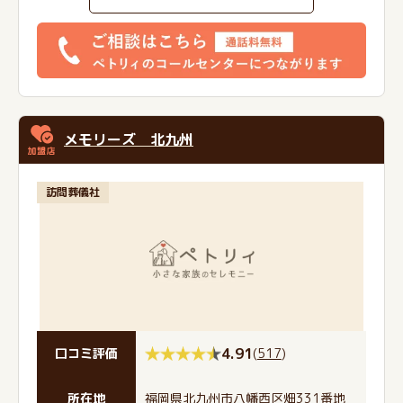
メモリーズ 北九州
訪問葬儀社
4.91
(
517
)
口コミ評価
所在地
福岡県北九州市八幡西区畑331番地