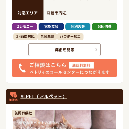
対応エリア
宮若市周辺
セレモニー
家族立会
個別火葬
合同供養
24時間対応
合同墓地
パウダー加工
詳細を見る
ALPET（アルペット）
訪問葬儀社