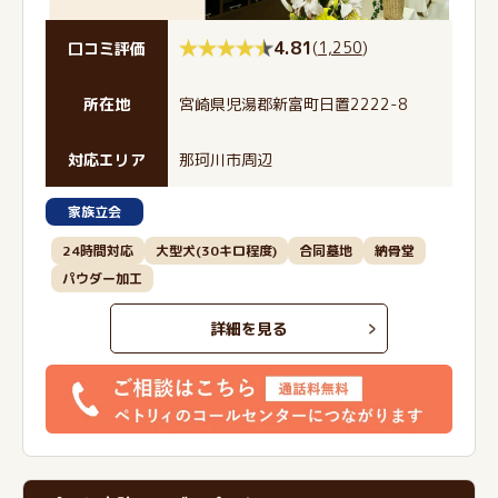
4.81
(
1,250
)
口コミ評価
所在地
宮崎県児湯郡新富町日置2222-8
対応エリア
那珂川市周辺
家族立会
24時間対応
大型犬(30キロ程度)
合同墓地
納骨堂
パウダー加工
詳細を見る