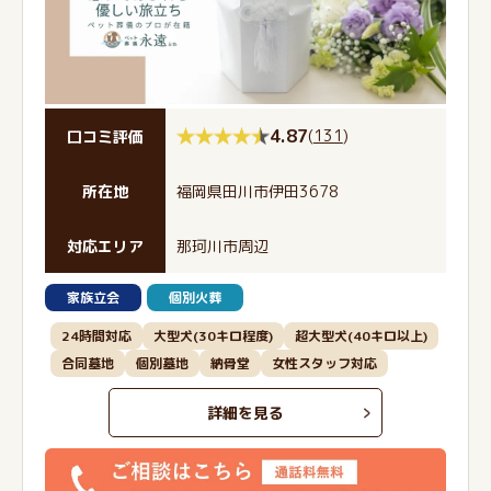
4.87
(
131
)
口コミ評価
所在地
福岡県田川市伊田3678
対応エリア
那珂川市周辺
家族立会
個別火葬
24時間対応
大型犬(30キロ程度)
超大型犬(40キロ以上)
合同墓地
個別墓地
納骨堂
女性スタッフ対応
詳細を見る