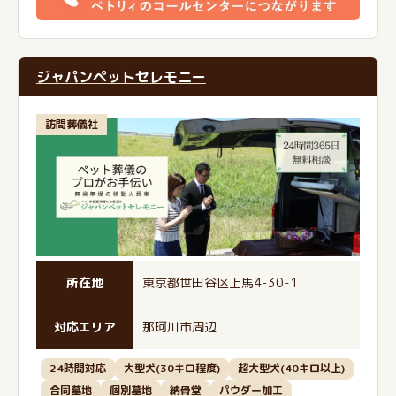
ジャパンペットセレモニー
訪問葬儀社
所在地
東京都世田谷区上馬4-30-1
対応エリア
那珂川市周辺
24時間対応
大型犬(30キロ程度)
超大型犬(40キロ以上)
合同墓地
個別墓地
納骨堂
パウダー加工