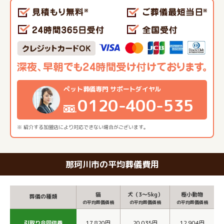
ペット葬儀専門 サポートダイヤル
0120-400-535
※ 紹介する加盟店により対応できない場合がございます。
那珂川市の平均葬儀費用
猫
犬（3～5kg）
極小動物
葬儀の種類
の平均葬儀価格
の平均葬儀価格
の平均葬儀価格
引取り合同供養
17,820円
20,035円
12,904円