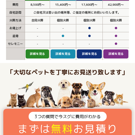
費用
8,500円～
15,400円～
17,600円～
42,900円～
自宅訪問
ご自宅又は思い出の場所等、ご指定の場所にお伺いいたします。
火葬方法
合同火葬
個別火葬
個別火葬
個別火葬
お骨上げ
-
-
●
●
返骨
-
●
●
●
セレモニー
-
-
-
●
詳細を見る
詳細を見る
詳細を見る
詳細を見る
「大切なペットを丁寧にお見送り致します」
3つの質問で今スグに費用がわかる
まずは
無料
お見積り