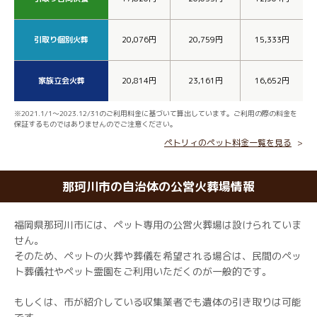
引取り個別火葬
20,076円
20,759円
15,333円
家族立会火葬
20,814円
23,161円
16,652円
※2021.1/1～2023.12/31のご利用料金に基づいて算出しています。ご利用の際の料金を
保証するものではありませんのでご注意ください。
ペトリィのペット料金一覧を見る
那珂川市の自治体の公営火葬場情報
福岡県那珂川市には、ペット専用の公営火葬場は設けられていま
せん。
そのため、ペットの火葬や葬儀を希望される場合は、民間のペッ
ト葬儀社やペット霊園をご利用いただくのが一般的です。
もしくは、市が紹介している収集業者でも遺体の引き取りは可能