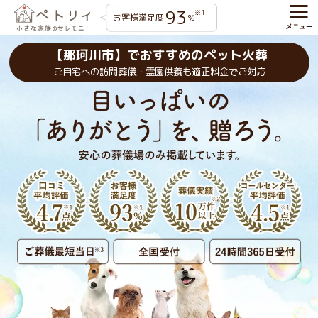
93
※1
お客様満足度
%
【那珂川市】でおすすめのペット火葬
ご自宅への訪問葬儀・霊園供養も適正料金でご対応