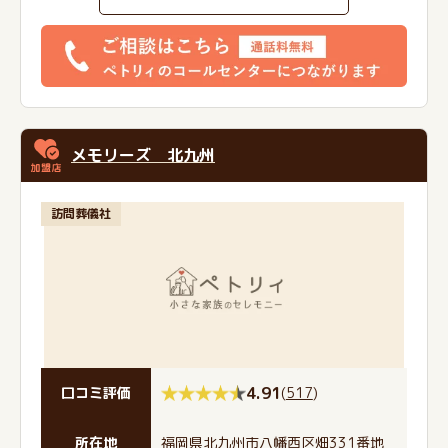
メモリーズ 北九州
訪問葬儀社
4.91
(
517
)
口コミ評価
所在地
福岡県北九州市八幡西区畑331番地