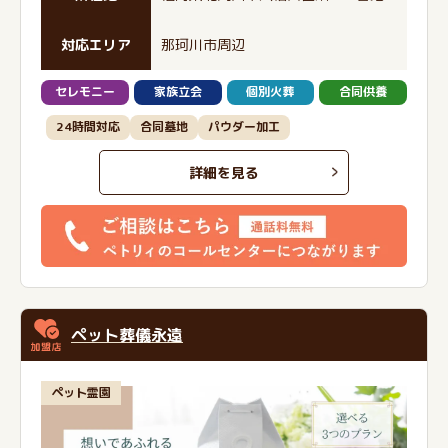
対応エリア
那珂川市周辺
セレモニー
家族立会
個別火葬
合同供養
24時間対応
合同墓地
パウダー加工
詳細を見る
ペット葬儀永遠
ペット霊園