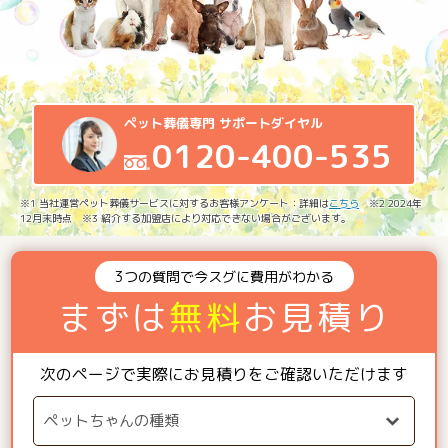
ペット葬儀専門 サポートダイヤル
0120-400-535
※1 当社運営ペット葬儀サービスに対するお客様アンケート：詳細は
こちら
※2 2024年
12月末時点 ※3 紹介する加盟店により対応できない場合がございます。
3つの質問で今スグに費用がわかる
まずは
無料
お見積り
次のページで実際にお見積りをご確認いただけます