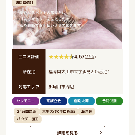
訪問葬儀社
4.67
(
356
)
口コミ評価
所在地
福岡県大川市大字酒見205番地1
対応エリア
那珂川市周辺
セレモニー
家族立会
個別火葬
合同供養
24時間対応
大型犬(30キロ程度)
海洋葬
パウダー加工
詳細を見る