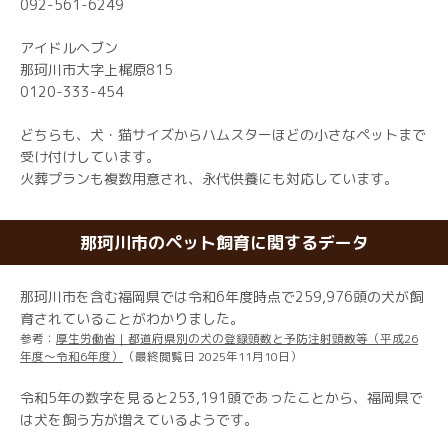
092-561-6249
アイドルヘブン
那珂川市大字上梶原815
0120-333-454
どちらも、犬・猫サイズからハムスターほどの小さなペットまで
受け付けしています。
火葬プランも複数用意され、永代供養にも対応しています。
那珂川市のペット飼育に関するデータ
那珂川市を含む福岡県では令和6年度時点で259,976頭の犬が飼
育されていることがわかりました。
参考：
厚生労働省｜都道府県別の犬の登録頭数と予防注射頭数等（平成26
年度～令和6年度）
（最終閲覧日 2025年11月10日）
令和5年の数字を見ると253,191頭であったことから、福岡県で
は犬を飼う方が増えているようです。