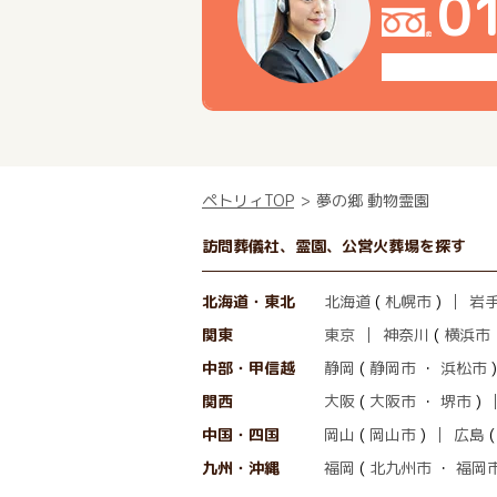
0
ペトリィTOP
夢の郷 動物霊園
訪問葬儀社、霊園、公営火葬場を探す
北海道・東北
北海道
(
札幌市
)
岩
関東
東京
神奈川
(
横浜市
中部・甲信越
静岡
(
静岡市
・
浜松市
)
関西
大阪
(
大阪市
・
堺市
)
中国・四国
岡山
(
岡山市
)
広島
九州・沖縄
福岡
(
北九州市
・
福岡