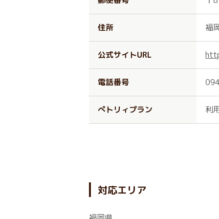
郵便番号
〒8
住所
福
公式サイトURL
htt
電話番号
09
ぺトリィプラン
利
対応エリア
福岡県