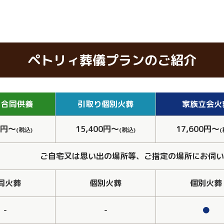
ペトリィ葬儀プランのご紹介
り
合同供養
引取り
個別火葬
家族
立会火
0円～
15,400円～
17,600円～
(税込)
(税込)
(
ご自宅又は思い出の場所等、ご指定の場所にお伺い
同火葬
個別火葬
個別火葬
-
-
●