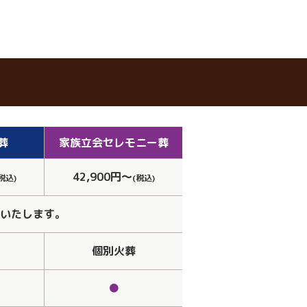
葬
家族立会
セレモニー葬
42,900円～
税込)
(税込)
いたします。
個別火葬
●