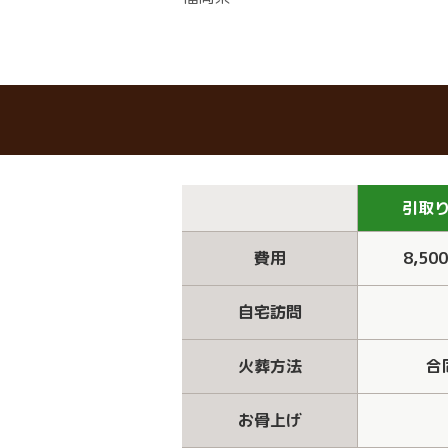
引取
費用
8,50
自宅訪問
火葬方法
合
お骨上げ