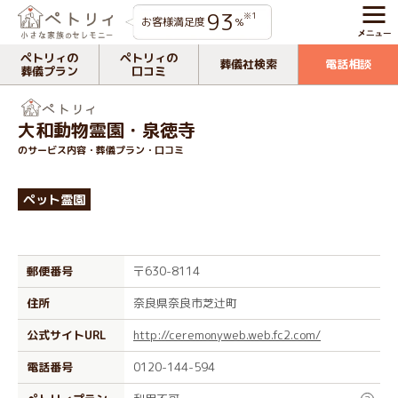
93
※1
お客様満足度
%
ペトリィの
ペトリィの
葬儀社検索
電話相談
葬儀プラン
口コミ
大和動物霊園・泉徳寺
のサービス内容・葬儀プラン・口コミ
ペット霊園
郵便番号
〒630-8114
住所
奈良県奈良市芝辻町
公式サイトURL
http://ceremonyweb.web.fc2.com/
電話番号
0120-144-594