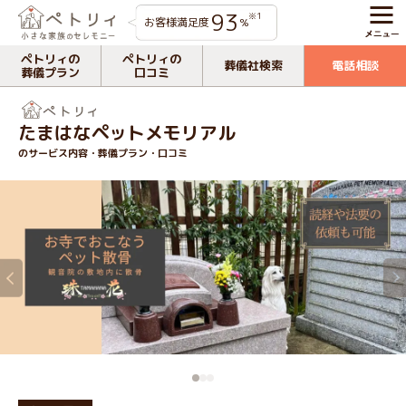
93
※1
お客様満足度
%
ペトリィの
ペトリィの
葬儀社検索
電話相談
葬儀プラン
口コミ
たまはなペットメモリアル
のサービス内容・葬儀プラン・口コミ