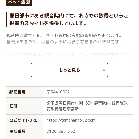
ペット霊園
春日部市にある観音院内にて、お寺での散骨というご
供養のスタイルを提供しています。
観音院の敷地内に、ペット専用の合祀散骨施設があります。
墓標があるため、お墓のようにお参りできるのが特徴です。
ペットのご遺骨は事前にお預かりし、こちらで粉骨作業をおこな
います。
散骨の際、住職による読経やご法要を依頼することも可能なた
もっと見る
め、ご希望の方はお問い合わせください。
オプションとして、ペット散骨施設の横にペットの思い出写真プ
郵便番号
〒344-0007
レートを設置できます。
制作および設置費用は22,000円（税込）です。
埼玉県春日部市小渕1634 観音院内 観音院珠
住所
お参りのたびに写真で大切なペットを思い出すことができるため
花散骨管理事務所
おすすめです。
ぜひご検討ください。
公式サイトURL
https://tamahana352.com
電話番号
0120-087-352