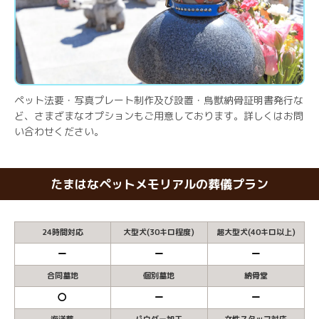
ペット法要・写真プレート制作及び設置・鳥獣納骨証明書発行な
ど、さまざまなオプションもご用意しております。詳しくはお問
い合わせください。
たまはなペットメモリアルの葬儀プラン
24時間対応
大型犬(30キロ程度)
超大型犬(40キロ以上)
ー
ー
ー
合同墓地
個別墓地
納骨堂
〇
ー
ー