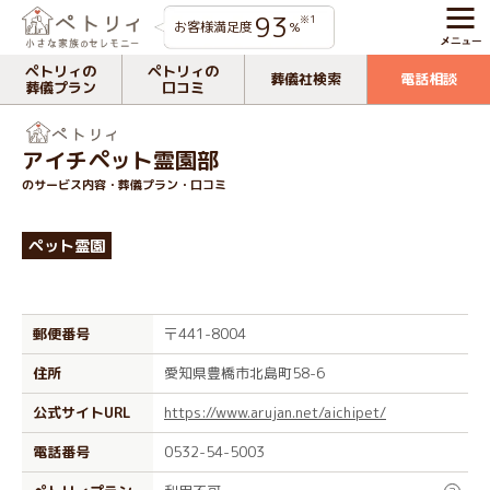
93
※1
お客様満足度
%
ペトリィの
ペトリィの
葬儀社検索
電話相談
葬儀プラン
口コミ
アイチペット霊園部
のサービス内容・葬儀プラン・口コミ
ペット霊園
郵便番号
〒441-8004
住所
愛知県豊橋市北島町58-6
公式サイトURL
https://www.arujan.net/aichipet/
電話番号
0532-54-5003