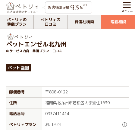
93
※1
お客様満足度
%
ペトリィの
ペトリィの
葬儀社検索
電話相談
葬儀プラン
口コミ
ペットエンゼル北九州
のサービス内容・葬儀プラン・口コミ
ペット霊園
郵便番号
〒808-0122
住所
福岡県北九州市若松区大字蜑住1639
電話番号
0937411414
ぺトリィプラン
利用不可
?