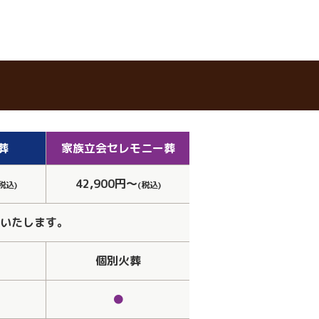
葬
家族立会
セレモニー葬
42,900円～
税込)
(税込)
いたします。
個別火葬
●