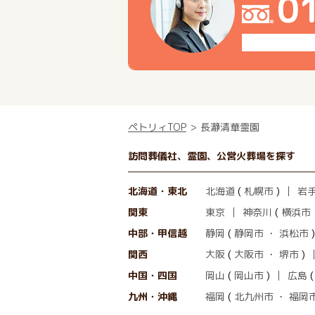
0
ペトリィTOP
長瀞清華霊園
訪問葬儀社、霊園、公営火葬場を探す
北海道・東北
北海道
(
札幌市
)
岩
関東
東京
神奈川
(
横浜市
中部・甲信越
静岡
(
静岡市
・
浜松市
)
関西
大阪
(
大阪市
・
堺市
)
中国・四国
岡山
(
岡山市
)
広島
九州・沖縄
福岡
(
北九州市
・
福岡