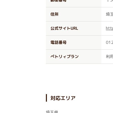
郵便番号
〒3
住所
埼玉
公式サイトURL
htt
電話番号
01
ぺトリィプラン
利
対応エリア
埼玉県