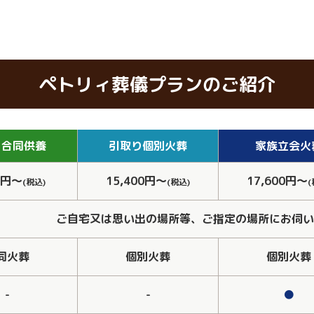
ペトリィ葬儀プランのご紹介
り
合同供養
引取り
個別火葬
家族
立会火
0円～
15,400円～
17,600円～
(税込)
(税込)
(
ご自宅又は思い出の場所等、ご指定の場所にお伺い
同火葬
個別火葬
個別火葬
-
-
●