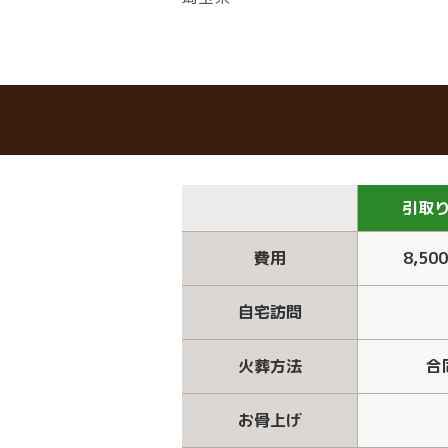
引取
費用
8,50
自宅訪問
火葬方法
合
お骨上げ