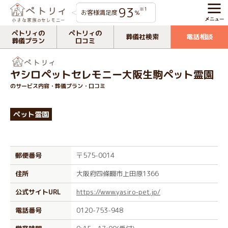
93
※1
お客様満足度
%
ペトリィの
ペトリィの
葬儀社検索
電話相談
葬儀プラン
口コミ
ヤシロペットセレモニー大阪生駒ペット霊園
のサービス内容・葬儀プラン・口コミ
ペット霊園
郵便番号
〒575-0014
住所
大阪府四條畷市上田原1366
公式サイトURL
https://www.yasiro-pet.jp/
電話番号
0120-753-948