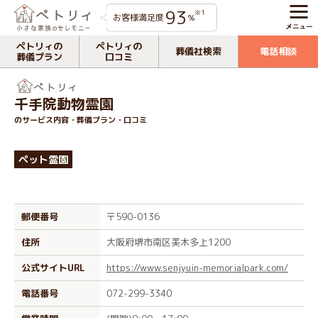
93
※1
お客様満足度
%
ペトリィの
ペトリィの
葬儀社検索
電話相談
葬儀プラン
口コミ
千手院動物霊園
のサービス内容・葬儀プラン・口コミ
ペット霊園
郵便番号
〒590-0136
住所
大阪府堺市南区美木多上1200
公式サイトURL
https://www.senjyuin-memorialpark.com/
電話番号
072-299-3340