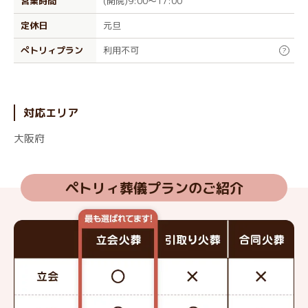
営業時間
(開院)9:00～17:00
定休日
元旦
ぺトリィプラン
利用不可
?
対応エリア
大阪府
ペトリィ葬儀プランのご紹介