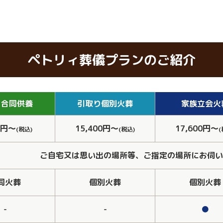
ペトリィ葬儀プランのご紹介
り
合同供養
引取り
個別火葬
家族
立会火
0円～
15,400円～
17,600円～
(税込)
(税込)
(
ご自宅又は思い出の場所等、ご指定の場所にお伺い
同火葬
個別火葬
個別火葬
-
-
●