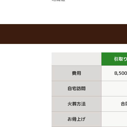
引取
費用
8,50
自宅訪問
火葬方法
合
お骨上げ