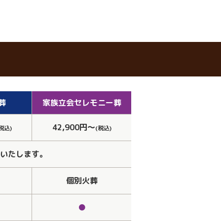
葬
家族立会
セレモニー葬
42,900円～
税込)
(税込)
いたします。
個別火葬
●