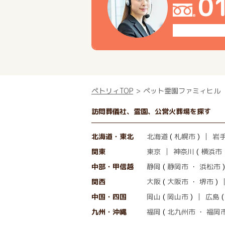
0
ペトリィTOP
ペット霊園ファミィヒル
訪問葬儀社、霊園、公営火葬場を探す
北海道・東北
北海道
(
札幌市
)
岩
関東
東京
神奈川
(
横浜市
中部・甲信越
静岡
(
静岡市
・
浜松市
)
関西
大阪
(
大阪市
・
堺市
)
中国・四国
岡山
(
岡山市
)
広島
九州・沖縄
福岡
(
北九州市
・
福岡