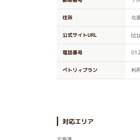
郵便番号
〒0
住所
北
公式サイトURL
htt
電話番号
01
ぺトリィプラン
利
対応エリア
北海道