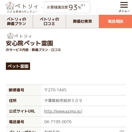
93
※1
お客様満足度
%
ペトリィの
ペトリィの
葬儀社検索
電話相談
葬儀プラン
口コミ
安心院ペット霊園
のサービス内容・葬儀プラン・口コミ
ペット霊園
郵便番号
〒270-1445
住所
千葉県柏市岩井５０９
公式サイトURL
http://www.azimu.jp/
電話番号
04-7193-0076