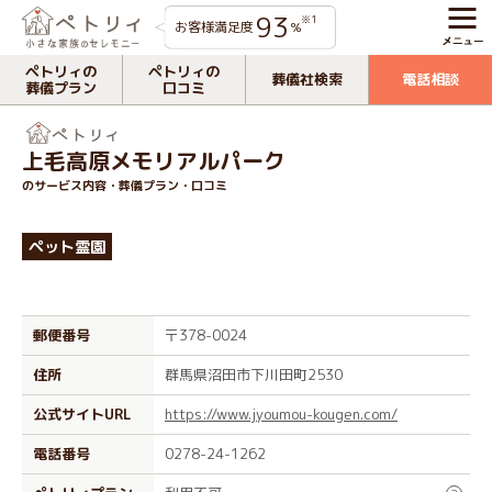
93
※1
お客様満足度
%
ペトリィの
ペトリィの
葬儀社検索
電話相談
葬儀プラン
口コミ
上毛高原メモリアルパーク
のサービス内容・葬儀プラン・口コミ
ペット霊園
郵便番号
〒378-0024
住所
群馬県沼田市下川田町2530
公式サイトURL
https://www.jyoumou-kougen.com/
電話番号
0278-24-1262