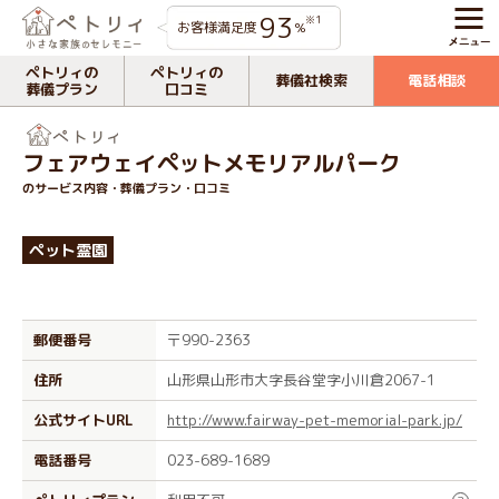
93
※1
お客様満足度
%
ペトリィの
ペトリィの
葬儀社検索
電話相談
葬儀プラン
口コミ
フェアウェイペットメモリアルパーク
のサービス内容・葬儀プラン・口コミ
ペット霊園
郵便番号
〒990-2363
住所
山形県山形市大字長谷堂字小川倉2067-1
公式サイトURL
http://www.fairway-pet-memorial-park.jp/
電話番号
023-689-1689