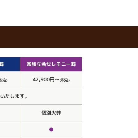
葬
家族立会
セレモニー葬
42,900円～
税込)
(税込)
いたします。
個別火葬
●