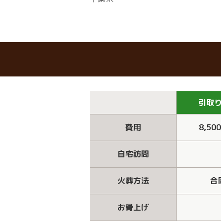
引取
費用
8,50
自宅訪問
火葬方法
合
お骨上げ