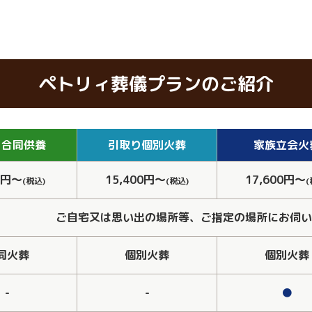
ペトリィ葬儀プランのご紹介
り
合同供養
引取り
個別火葬
家族
立会火
0円～
15,400円～
17,600円～
(税込)
(税込)
(
ご自宅又は思い出の場所等、ご指定の場所にお伺い
同火葬
個別火葬
個別火葬
-
-
●