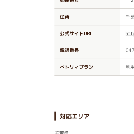
郵便番号
〒2
住所
千
公式サイトURL
htt
電話番号
04
ぺトリィプラン
利
対応エリア
千葉県