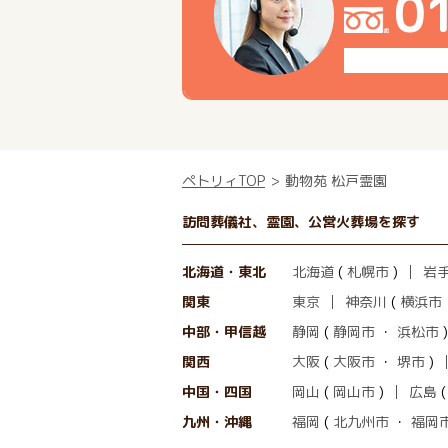
0
ペトリィTOP
動物苑 松戸霊園
訪問葬儀社、霊園、公営火葬場を探す
北海道・東北
北海道
(
札幌市
)
岩
関東
東京
神奈川
(
横浜市
中部・甲信越
静岡
(
静岡市
・
浜松市
)
関西
大阪
(
大阪市
・
堺市
)
中国・四国
岡山
(
岡山市
)
広島
九州・沖縄
福岡
(
北九州市
・
福岡