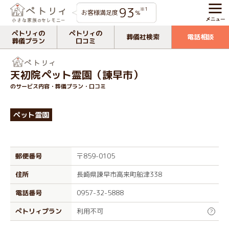
93
※1
お客様満足度
%
ペトリィの
ペトリィの
葬儀社検索
電話相談
葬儀プラン
口コミ
天初院ペット霊園（諫早市）
のサービス内容・葬儀プラン・口コミ
ペット霊園
郵便番号
〒859-0105
住所
長崎県諫早市高来町船津338
電話番号
0957-32-5888
ぺトリィプラン
利用不可
?