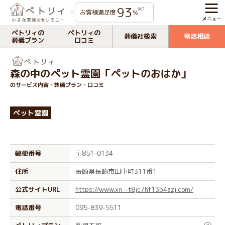
93
※1
お客様満足度
%
ペトリィの
ペトリィの
葬儀社検索
電話相談
葬儀プラン
口コミ
森の中のペット霊園「ペットのおはか」
のサービス内容・葬儀プラン・口コミ
ペット霊園
郵便番号
〒851-0134
住所
長崎県長崎市田中町311番1
公式サイトURL
https://www.xn--t8jc7hf13b4azj.com/
電話番号
095-839-5511