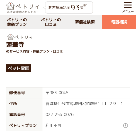
93
※1
お客様満足度
%
ペトリィの
ペトリィの
葬儀社検索
電話相談
葬儀プラン
口コミ
蓮華寺
のサービス内容・葬儀プラン・口コミ
ペット霊園
郵便番号
〒983-0045
住所
宮城県仙台市宮城野区宮城野１丁目２９−１
電話番号
022-256-0076
ぺトリィプラン
利用不可
?