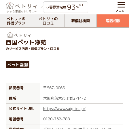
93
※1
お客様満足度
%
ペトリィの
ペトリィの
葬儀社検索
電話相談
葬儀プラン
口コミ
西国ペット浄苑
のサービス内容・葬儀プラン・口コミ
ペット霊園
郵便番号
〒567-0065
住所
大阪府茨木市上郡2-14-2
公式サイトURL
https://www.saigoku.jp/
電話番号
0120-762-788