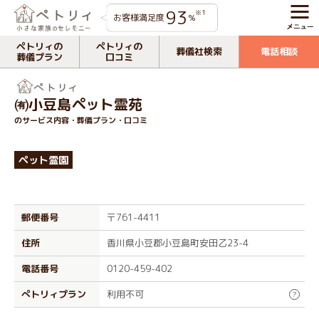
93
※1
お客様満足度
%
ペトリィの
ペトリィの
葬儀社検索
電話相談
葬儀プラン
口コミ
㈲小豆島ペット霊苑
のサービス内容・葬儀プラン・口コミ
ペット霊園
郵便番号
〒761-4411
住所
香川県小豆郡小豆島町安田乙23-4
電話番号
0120-459-402
ぺトリィプラン
利用不可
?