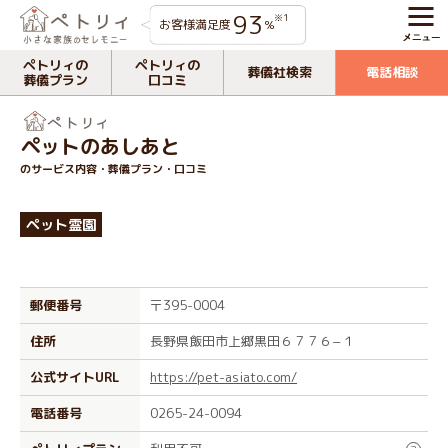
93
※1
お客様満足度
%
ペトリィの
ペトリィの
葬儀社検索
電話相談
葬儀プラン
口コミ
ペットのあしあと
のサービス内容・葬儀プラン・口コミ
ペット霊園
郵便番号
〒395-0004
住所
長野県飯田市上郷黒田６７７６−１
公式サイトURL
https://pet-asiato.com/
電話番号
0265-24-0094