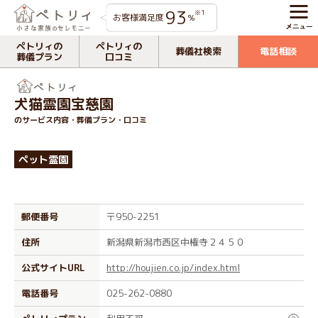
93
※1
お客様満足度
%
ペトリィの
ペトリィの
葬儀社検索
電話相談
葬儀プラン
口コミ
犬猫霊園宝慈園
のサービス内容・葬儀プラン・口コミ
ペット霊園
郵便番号
〒950-2251
住所
新潟県新潟市西区中権寺２４５０
公式サイトURL
http://houjien.co.jp/index.html
電話番号
025-262-0880