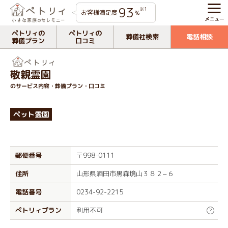
93
※1
お客様満足度
%
ペトリィの
ペトリィの
葬儀社検索
電話相談
葬儀プラン
口コミ
敬親霊園
のサービス内容・葬儀プラン・口コミ
ペット霊園
郵便番号
〒998-0111
住所
山形県酒田市黒森境山３８２−６
電話番号
0234-92-2215
ぺトリィプラン
利用不可
?