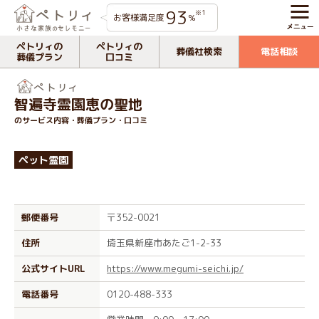
93
※1
お客様満足度
%
ペトリィの
ペトリィの
葬儀社検索
電話相談
葬儀プラン
口コミ
智遍寺霊園恵の聖地
のサービス内容・葬儀プラン・口コミ
ペット霊園
郵便番号
〒352-0021
住所
埼玉県新座市あたご1-2-33
公式サイトURL
https://www.megumi-seichi.jp/
電話番号
0120-488-333