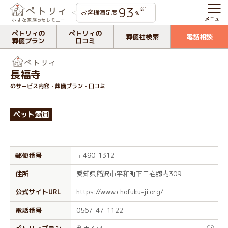
93
※1
お客様満足度
%
ペトリィの
ペトリィの
葬儀社検索
電話相談
葬儀プラン
口コミ
長福寺
のサービス内容・葬儀プラン・口コミ
ペット霊園
郵便番号
〒490-1312
住所
愛知県稲沢市平和町下三宅郷内309
公式サイトURL
https://www.chofuku-ji.org/
電話番号
0567-47-1122