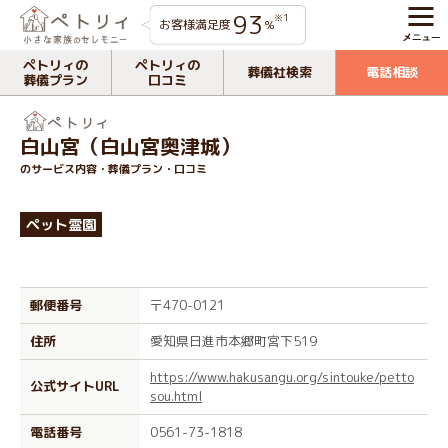
93
※1
お客様満足度
%
ペトリィの
ペトリィの
葬儀社検索
電話相談
葬儀プラン
口コミ
白山宮（白山宮奥津城）
のサービス内容・葬儀プラン・口コミ
ペット霊園
郵便番号
〒470-0121
住所
愛知県日進市本郷町宮下519
https://www.hakusangu.org/sintouke/petto
公式サイトURL
sou.html
電話番号
0561-73-1818