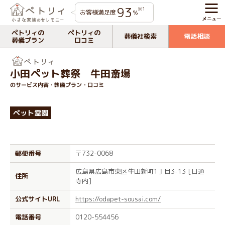
93
※1
お客様満足度
%
ペトリィの
ペトリィの
葬儀社検索
電話相談
葬儀プラン
口コミ
小田ペット葬祭 牛田斎場
のサービス内容・葬儀プラン・口コミ
ペット霊園
郵便番号
〒732-0068
広島県広島市東区牛田新町1丁目3-13 [日通
住所
寺内]
公式サイトURL
https://odapet-sousai.com/
電話番号
0120-554456