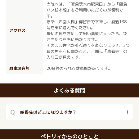
当院へは、「阪急茨木市駅東口」から「阪急
バス柱本線」をご利用いただくのが便利で
す。
まず「西面大橋」停留所で下車し、府道138
号を東に進んでください。
アクセス
最初の角を左折して細い裏道に入ったら、突
き当たりを右に曲がります。
そのまま住宅が並ぶ通りを道なりに歩き、2つ
目の角を左に曲がると、正面に「東仙寺」の
入り口が見えます。
駐車場有無
20台停められる駐車場があります。
よくある質問
Q
納骨先はどこになりますか？
ぺトリィからのひとこと