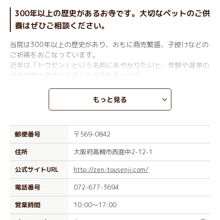
300年以上の歴史があるお寺です。大切なペットのご供
養はぜひご相談ください。
当院は300年以上の歴史があり、おもに商売繁盛、子授けなどの
ご祈祷をおこなっています。
近年は「トウセン」という名前にあやかりたいと、受験や選挙の
成功祈願で遠方から来られる方も多いです。
そんな当院ではペットちゃんのご供養もおこなっています。
もっと見る
敷地内の墓地「北摂さくら霊園」内にはペット供養塔を構え、大
切なペットちゃんが安心して眠れる環境を整えています。
郵便番号
〒569-0842
「葬儀は終えたけど、供養はどうしよう？」とお悩みでしたら、
ぜひ一度ご相談ください。
住所
大阪府高槻市西面中2-12-1
公式サイトURL
http://zen-tousenji.com/
電話番号
072-677-3694
営業時間
10:00～17:00