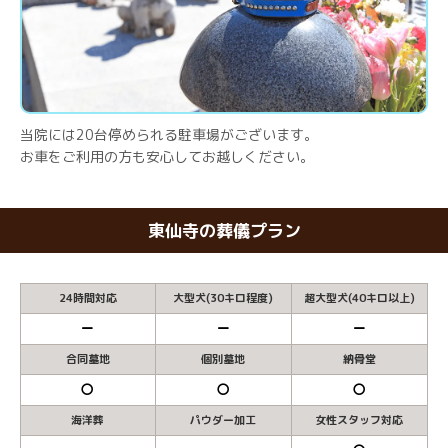
当院には20台停められる駐車場がございます。
お車をご利用の方も安心してお越しください。
東仙寺の葬儀プラン
24時間対応
大型犬(30キロ程度)
超大型犬(40キロ以上)
ー
ー
ー
合同墓地
個別墓地
納骨堂
〇
〇
〇
海洋葬
パウダー加工
女性スタッフ対応