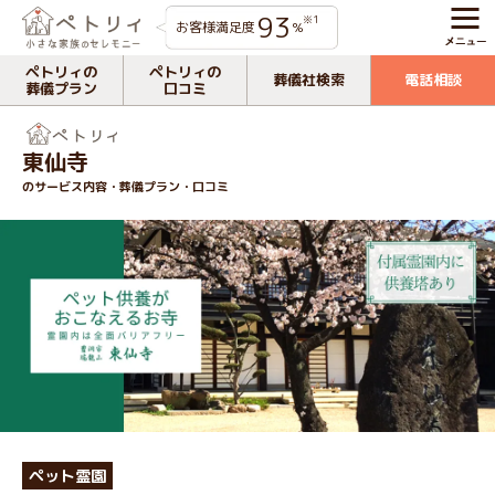
93
※1
お客様満足度
%
ペトリィの
ペトリィの
葬儀社検索
電話相談
葬儀プラン
口コミ
東仙寺
のサービス内容・葬儀プラン・口コミ
ペット霊園