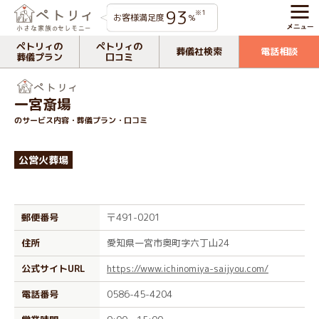
93
※1
お客様満足度
%
ペトリィの
ペトリィの
葬儀社検索
電話相談
葬儀プラン
口コミ
一宮斎場
のサービス内容・葬儀プラン・口コミ
公営火葬場
郵便番号
〒491-0201
住所
愛知県一宮市奥町字六丁山24
公式サイトURL
https://www.ichinomiya-saijyou.com/
電話番号
0586-45-4204