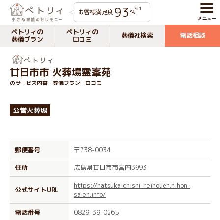
93
※1
お客様満足度
%
ペトリィの
ペトリィの
葬儀社検索
電話相談
葬儀プラン
口コミ
廿日市市 火葬場霊峯苑
のサービス内容・葬儀プラン・口コミ
公営火葬場
郵便番号
〒738-0034
住所
広島県廿日市市宮内3993
https://hatsukaichishi-reihouen.nihon-
公式サイトURL
saien.info/
電話番号
0829-39-0265