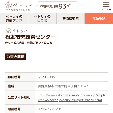
93
※1
お客様満足度
%
ペトリィの
ペトリィの
葬儀社検索
電話相談
葬儀プラン
口コミ
松本市営葬祭センター
のサービス内容・葬儀プラン・口コミ
公営火葬場
郵便番号
〒390-0861
住所
長野県松本市蟻ケ崎４丁目１０−１
http://www.city.matsumoto.nagano.jp/smph
公式サイトURL
/kenko/hokenjo/doubutsu/pet_kasou.html
電話番号
0263-32-1356