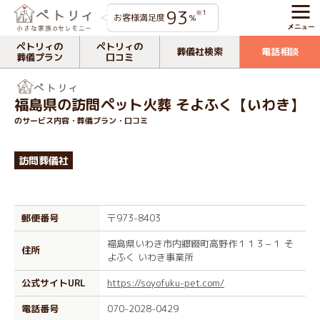
93
※1
お客様満足度
%
ペトリィの
ペトリィの
葬儀社検索
電話相談
葬儀プラン
口コミ
福島県の訪問ペット火葬 そよふく【いわき】
のサービス内容・葬儀プラン・口コミ
訪問葬儀社
郵便番号
〒973-8403
福島県いわき市内郷綴町高野作１１３−１ そ
住所
よふく いわき事業所
公式サイトURL
https://soyofuku-pet.com/
電話番号
070-2028-0429