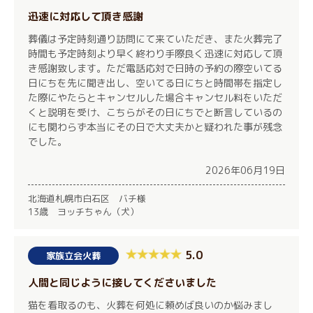
迅速に対応して頂き感謝
葬儀は予定時刻通り訪問にて来ていただき、また火葬完了
時間も予定時刻より早く終わり手際良く迅速に対応して頂
き感謝致します。ただ電話応対で日時の予約の際空いてる
日にちを先に聞き出し、空いてる日にちと時間帯を指定し
た際にやたらとキャンセルした場合キャンセル料をいただ
くと説明を受け、こちらがその日にちでと断言しているの
にも関わらず本当にその日で大丈夫かと疑われた事が残念
でした。
2026年06月19日
北海道札幌市白石区 バチ様
13歳 ヨッチちゃん（犬）
5.0
家族立会火葬
人間と同じように接してくださいました
猫を看取るのも、火葬を何処に頼めば良いのか悩みまし