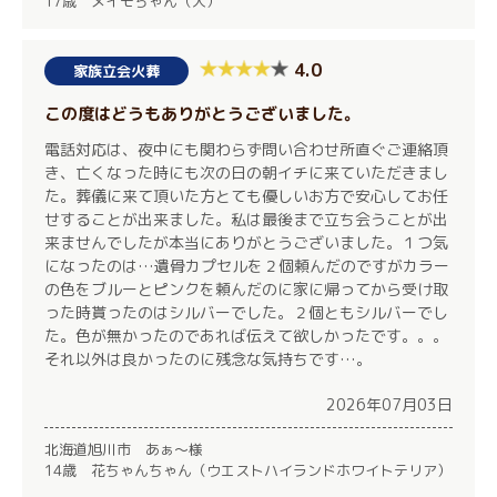
17歳 メイモちゃん（犬）
4.0
家族立会火葬
この度はどうもありがとうございました。
電話対応は、夜中にも関わらず問い合わせ所直ぐご連絡頂
き、亡くなった時にも次の日の朝イチに来ていただきまし
た。葬儀に来て頂いた方とても優しいお方で安心してお任
せすることが出来ました。私は最後まで立ち会うことが出
来ませんでしたが本当にありがとうございました。１つ気
になったのは…遺骨カプセルを２個頼んだのですがカラー
の色をブルーとピンクを頼んだのに家に帰ってから受け取
った時貰ったのはシルバーでした。２個ともシルバーでし
た。色が無かったのであれば伝えて欲しかったです。。。
それ以外は良かったのに残念な気持ちです…。
2026年07月03日
北海道旭川市 あぁ～様
14歳 花ちゃんちゃん（ウエストハイランドホワイトテリア）