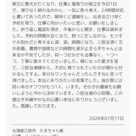
朝方に愛犬が亡くなり、仕事と看取りの両立を今日1日
で、滞りなく終わるのかと、一気に色々考え、24時間対応
と書いてあったので、朝早くに連絡をし、出来るだけ早く
予約を取り、仕事に向かいたいと思い、お願いをしまし
た。折り返し電話を頂き、午後からと聞き、仕事は諦めま
した。予約の時間が近くなり、抱っこをしながら、もうす
ぐお別れだと考えると涙、涙。時間になり、ご担当頂く方
が到着。書類や説明などの時間も涙が止まらずちゃんと出
来るか不安でしたが、何一つせかされる事なく、一つ一
つ、丁寧に教えてくださいました。骨になった愛犬を見
て、ご担当者様から、大切に育てられていたのが骨から分
かるんですよ。幸せなワンちゃんだったんですねと言って
頂けました。本当にありがたいお言葉でした。我が家には
同い年のチワワがもう1人、います。その子の最後もお願
いしようと今から決めています。ご担当者の小田様。この
度はきめ細やかなお心遣い本当にありがとうございまし
た。感謝しております。
2026年07月11日
北海道江別市 たまちゃん様