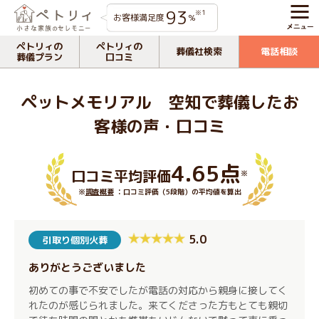
93
※1
お客様満足度
%
ペトリィの
ペトリィの
葬儀社検索
電話相談
葬儀プラン
口コミ
ペットメモリアル 空知で葬儀したお
客様の声・口コミ
4.65点
口コミ平均評価
※
※
調査概要
：口コミ評価（5段階）の平均値を算出
5.0
引取り個別火葬
ありがとうございました
初めての事で不安でしたが電話の対応から親身に接してく
れたのが感じられました。来てくださった方もとても親切