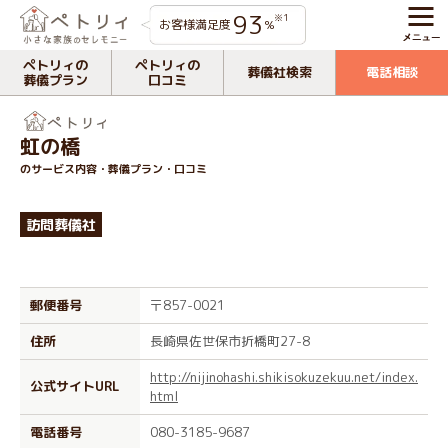
93
※1
お客様満足度
%
ペトリィの
ペトリィの
葬儀社検索
電話相談
葬儀プラン
口コミ
虹の橋
のサービス内容・葬儀プラン・口コミ
訪問葬儀社
郵便番号
〒857-0021
住所
長崎県佐世保市折橋町27-8
http://nijinohashi.shikisokuzekuu.net/index.
公式サイトURL
html
電話番号
080-3185-9687