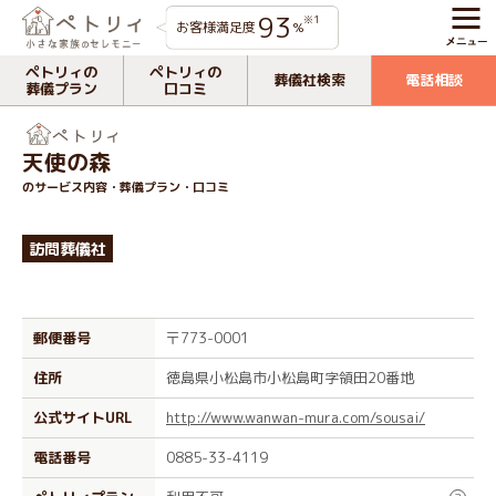
93
※1
お客様満足度
%
ペトリィの
ペトリィの
葬儀社検索
電話相談
葬儀プラン
口コミ
天使の森
のサービス内容・葬儀プラン・口コミ
訪問葬儀社
郵便番号
〒773-0001
住所
徳島県小松島市小松島町字領田20番地
公式サイトURL
http://www.wanwan-mura.com/sousai/
電話番号
0885-33-4119