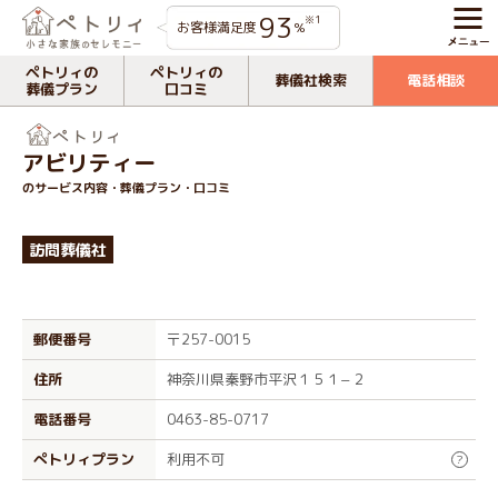
93
※1
お客様満足度
%
ペトリィの
ペトリィの
葬儀社検索
電話相談
葬儀プラン
口コミ
アビリティー
のサービス内容・葬儀プラン・口コミ
訪問葬儀社
郵便番号
〒257-0015
住所
神奈川県秦野市平沢１５１−２
電話番号
0463-85-0717
ぺトリィプラン
利用不可
?