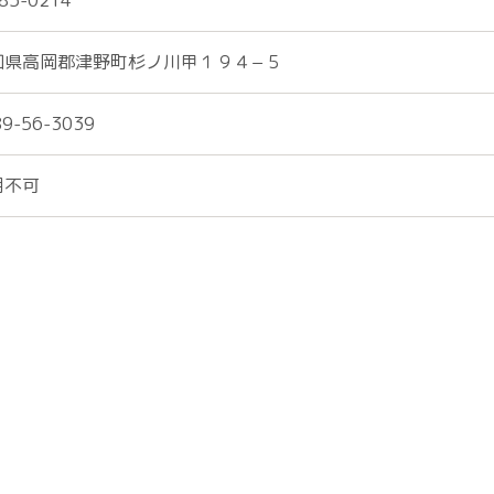
85-0214
知県高岡郡津野町杉ノ川甲１９４−５
89-56-3039
用不可