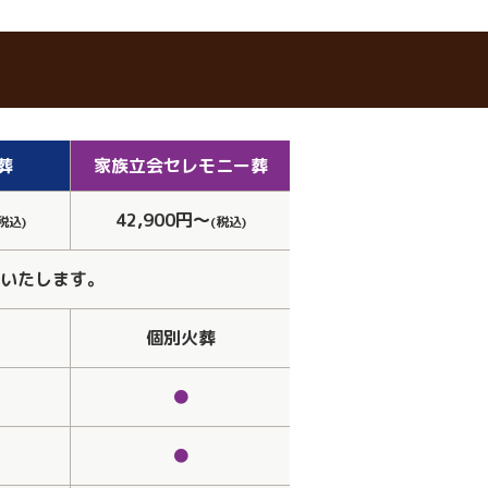
葬
家族立会
セレモニー葬
42,900円～
税込)
(税込)
いたします。
個別火葬
●
●