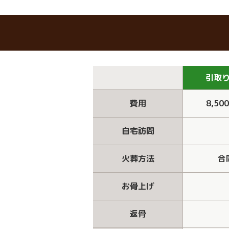
引取
費用
8,50
自宅訪問
火葬方法
合
お骨上げ
返骨