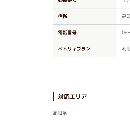
郵便番号
〒7
住所
高
電話番号
08
ぺトリィプラン
利
対応エリア
高知県