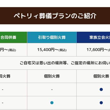
ペトリィ葬儀プランのご紹介
り
合同供養
引取り
個別火葬
家族
立会火
0円～
15,400円～
17,600円～
(税込)
(税込)
(
ご自宅又は思い出の場所等、ご指定の場所にお伺い
同火葬
個別火葬
個別火葬
-
-
●
-
●
●