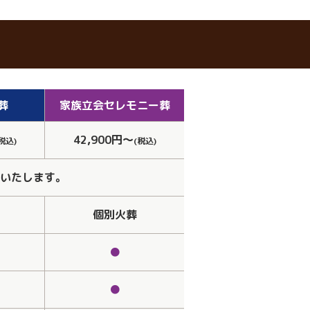
葬
家族立会
セレモニー葬
42,900円～
税込)
(税込)
いたします。
個別火葬
●
●