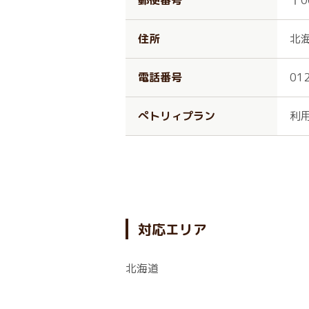
郵便番号
〒0
住所
北
電話番号
01
ぺトリィプラン
利
対応エリア
北海道