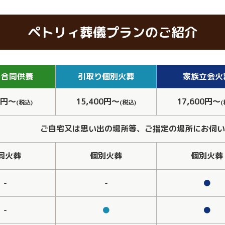
ペトリィ葬儀プランのご紹介
り
合同供養
引取り
個別火葬
家族
立会火
0円～
15,400円～
17,600円～
(税込)
(税込)
(
ご自宅又は思い出の場所等、ご指定の場所にお伺い
同火葬
個別火葬
個別火葬
-
-
●
-
●
●