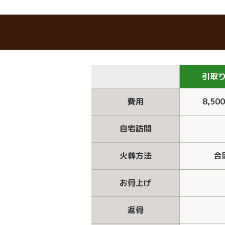
引取
費用
8,50
自宅訪問
火葬方法
合
お骨上げ
返骨