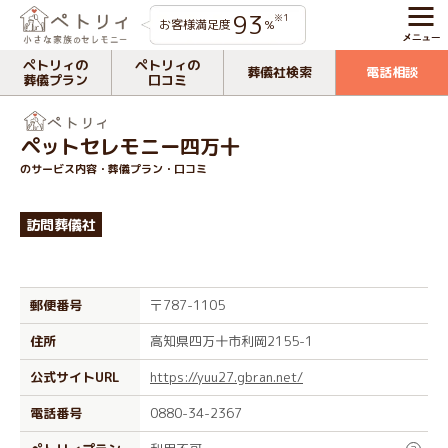
93
※1
お客様満足度
%
ペトリィの
ペトリィの
葬儀社検索
電話相談
葬儀プラン
口コミ
ペットセレモニー四万十
のサービス内容・葬儀プラン・口コミ
訪問葬儀社
郵便番号
〒787-1105
住所
高知県四万十市利岡2155-1
公式サイトURL
https://yuu27.gbran.net/
電話番号
0880-34-2367