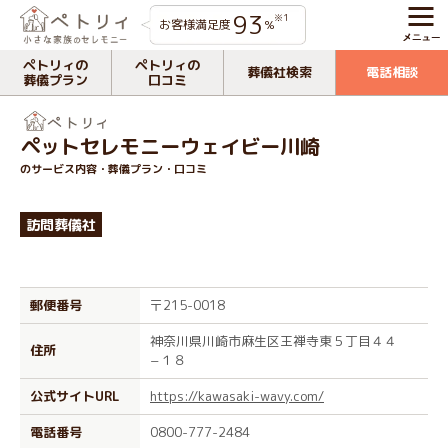
93
※1
お客様満足度
%
ペトリィの
ペトリィの
葬儀社検索
電話相談
葬儀プラン
口コミ
ペットセレモニーウェイビー川崎
のサービス内容・葬儀プラン・口コミ
訪問葬儀社
郵便番号
〒215-0018
神奈川県川崎市麻生区王禅寺東５丁目４４
住所
−１８
公式サイトURL
https://kawasaki-wavy.com/
電話番号
0800-777-2484